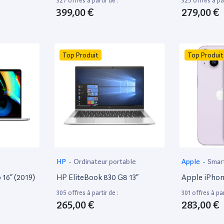
327 offres à partir de :
325 offres à par
399,00 €
279,00 €
Top Produit
Top Produit
HP
-
Ordinateur portable
Apple
-
Smar
16” (2019)
HP EliteBook 830 G8 13”
Apple iPhon
305 offres à partir de :
301 offres à par
265,00 €
283,00 €