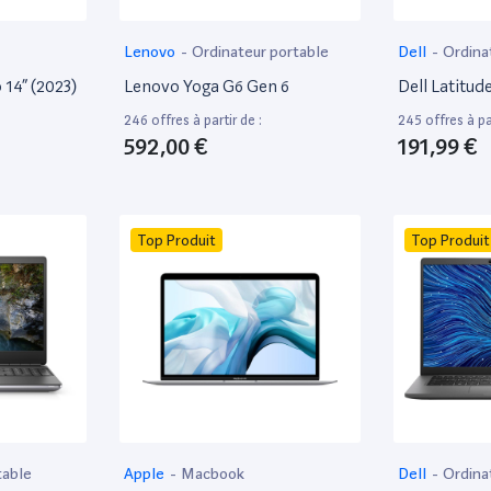
Lenovo
-
Ordinateur portable
Dell
-
Ordina
bureautique
14” (2023)
Lenovo Yoga G6 Gen 6
Dell Latitud
246 offres à partir de :
245 offres à par
592,00 €
191,99 €
Top Produit
Top Produit
table
Apple
-
Macbook
Dell
-
Ordina