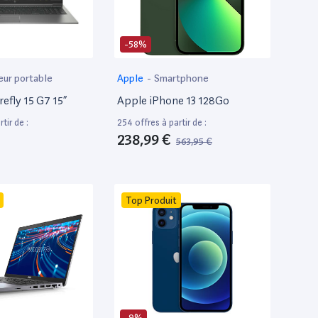
-58%
eur portable
Apple
-
Smartphone
efly 15 G7 15”
Apple iPhone 13 128Go
tir de :
254 offres à partir de :
238,99 €
563,95 €
Top Produit
-9%