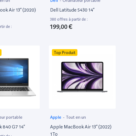
 en un
Dell
-
Ordinateur portable
ok Air 13” (2020)
Dell Latitude 5430 14”
380 offres à partir de :
199,00 €
tir de :
Top Produit
eur portable
Apple
-
Tout en un
k 840 G7 14”
Apple MacBook Air 13” (2022)
1To