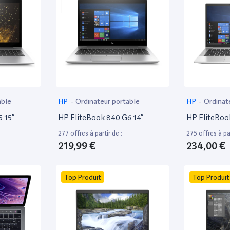
able
HP
-
Ordinateur portable
HP
-
Ordinat
 15”
HP EliteBook 840 G6 14”
HP EliteBoo
277 offres à partir de :
275 offres à par
219,99 €
234,00 €
Top Produit
Top Produit