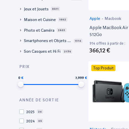
Jeux et Jouets
8411
Apple
-
Macbook
Maison et Cuisine
1442
Apple MacBook Air 
Photo et Caméra
2405
512Go
Smartphones et Objets c
1516
914 offres à partir de :
onnectés
366,12 €
Son Casques et Hi Fi
2194
PRIX
Top Produit
0
7,999
ANNÉE DE SORTIE
2025
26
2024
64