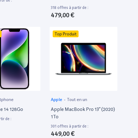
tir de :
318 offres à partir de :
479,00 €
Top Produit
tphone
Apple
-
Tout en un
e 14 128Go
Apple MacBook Pro 13” (2020)
1To
tir de :
301 offres à partir de :
449,00 €