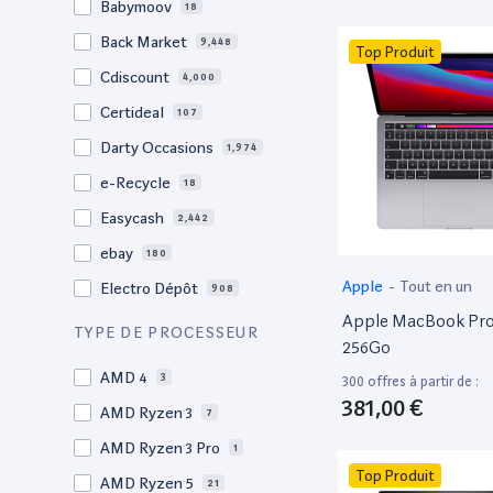
Babymoov
18
17.3"
17
Back Market
9,448
Top Produit
17"
22
Cdiscount
4,000
16.4"
1
Certideal
107
16,2"
1
Darty Occasions
1,974
16.2"
4
e-Recycle
18
16,1"
2
Easycash
2,442
16"
103
ebay
180
15,6"
12
Apple
-
Tout en un
Electro Dépôt
908
15.6"
105
Apple MacBook Pro 
Factorefurb
19
TYPE DE PROCESSEUR
15,4"
2
256Go
Fnac Occasions
17,649
15.4"
AMD 4
73
3
300 offres à partir de :
Label Emmaüs
614
381,00 €
15.3"
AMD Ryzen 3
2
7
Ma Fabrik
66
15"
AMD Ryzen 3 Pro
206
1
ManoMano
89
Top Produit
14.6"
AMD Ryzen 5
3
21