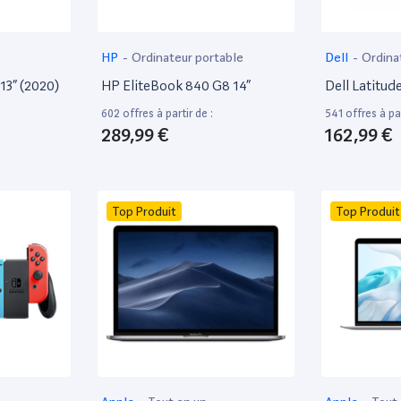
HP
-
Ordinateur portable
Dell
-
Ordina
13” (2020)
HP EliteBook 840 G8 14”
Dell Latitud
602 offres à partir de :
541 offres à par
289,99 €
162,99 €
Top Produit
Top Produit