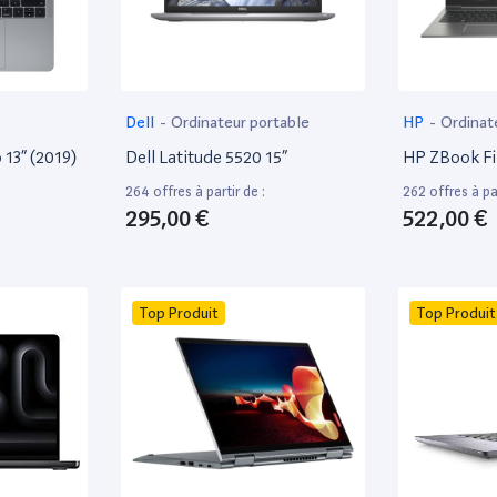
Dell
-
Ordinateur portable
HP
-
Ordinat
13” (2019)
Dell Latitude 5520 15”
HP ZBook Fir
264 offres à partir de :
262 offres à par
295,00 €
522,00 €
Top Produit
Top Produit