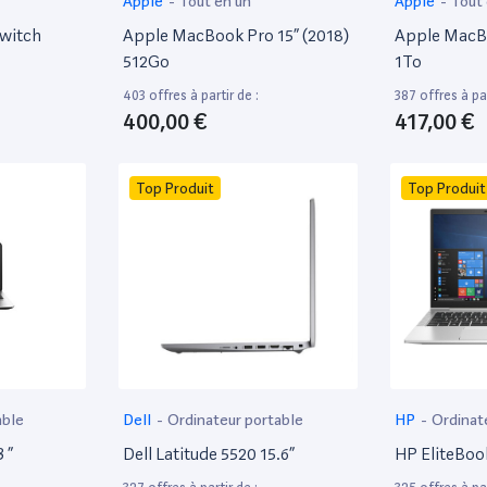
Apple
-
Tout en un
Apple
-
Tout
witch
Apple MacBook Pro 15” (2018)
Apple MacBo
512Go
1To
403 offres à partir de :
387 offres à par
400,00 €
417,00 €
Top Produit
Top Produit
able
Dell
-
Ordinateur portable
HP
-
Ordinat
 ”
Dell Latitude 5520 15.6”
HP EliteBoo