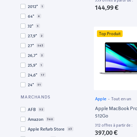
359 offres à partir de :
2009
3
144,99 €
2012"
1
2008
11
64"
6
32"
5
Top Produit
27,9"
2
27"
563
26,7"
2
25,9"
1
24,6"
17
24"
51
21,5"
156
MARCHANDS
Apple
-
Tout en un
21"
267
Apple MacBook Pro 
AFB
52
20,1"
3
512Go
Amazon
360
18"
1
312 offres à partir de :
Apple Refurb Store
23
397,00 €
17,3"
2