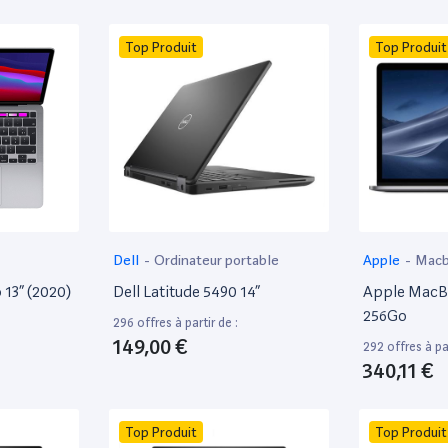
Top Produit
Top Produit
Dell
-
Ordinateur portable
Apple
-
Mac
13” (2020)
Dell Latitude 5490 14”
Apple MacBo
256Go
296 offres à partir de :
149,00 €
292 offres à par
340,11 €
Top Produit
Top Produit