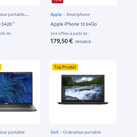
teur portable
Apple
-
Smartphone
e 5420 ”
Apple iPhone 12 64Go
tir de :
244 offres à partir de :
179,50 €
197,00 €
Top Produit
teur portable
Dell
-
Ordinateur portable