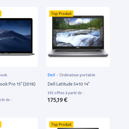
Top Produit
book
Dell
-
Ordinateur portable
ok Pro 15” (2018)
Dell Latitude 5410 14”
292 offres à partir de :
175,19 €
tir de :
Top Produit