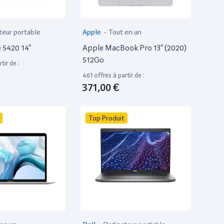
teur portable
Apple
-
Tout en un
e 5420 14”
Apple MacBook Pro 13” (2020)
512Go
tir de :
461 offres à partir de :
371,00 €
Top Produit