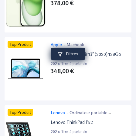
378,00 €
Top Produit
Apple
-
Macbook
Filtres
Apple MacBook Air 13” (2020) 128Go
202 offres à partir de :
348,00 €
Top Produit
Lenovo
-
Ordinateur portable
bureautique
Lenovo ThinkPad P52
202 offres à partir de :