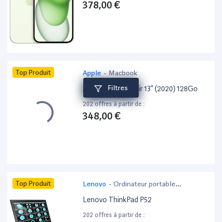
378,00 €
Top Produit
Apple
-
Macbook
Filtres
Apple MacBook Air 13” (2020) 128Go
202 offres à partir de :
348,00 €
Top Produit
Lenovo
-
Ordinateur portable
bureautique
Lenovo ThinkPad P52
202 offres à partir de :