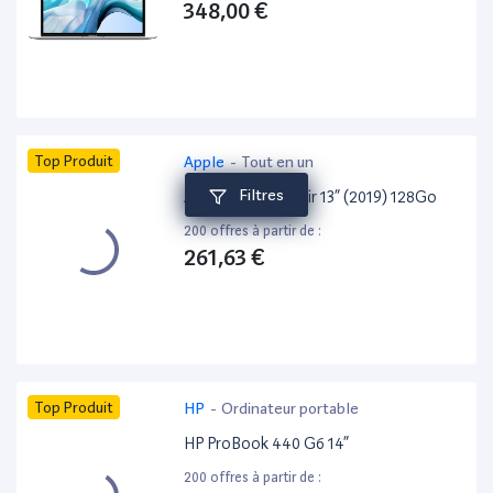
348,00 €
Top Produit
Apple
-
Tout en un
Filtres
Apple MacBook Air 13” (2019) 128Go
200 offres à partir de :
261,63 €
Top Produit
HP
-
Ordinateur portable
HP ProBook 440 G6 14”
200 offres à partir de :