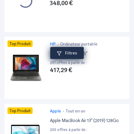
348,00 €
Top Produit
HP
-
Ordinateur portable
Filtres
HP ZBook 15 G6 15”
201 offres à partir de :
417,29 €
Top Produit
Apple
-
Tout en un
Apple MacBook Air 13” (2019) 128Go
200 offres à partir de :