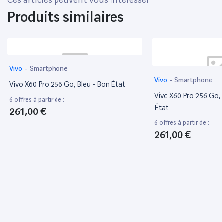
Y22s reconditionné vous permet de profiter d'un smartphone fiable
Produits similaires
tout en étant éco-responsable. Chaque appareil subit des tests
approfondis pour garantir qu'il respecte les normes de qualité, vous
offrant ainsi une option fiable. En savoir plus sur nos normes de
qualité.
Vivo
-
Smartphone
Vivo
-
Smartphone
Vivo X60 Pro 256 Go, Bleu - Bon État
Vivo X60 Pro 256 Go, 
6 offres à partir de :
État
261,00 €
6 offres à partir de :
261,00 €