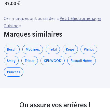
33,00 €
Ces marques ont aussi des «
Petit électroménager
Cuisine
»
Marques similaires
Bosch
Moulinex
Tefal
Krups
Philips
Smeg
Tristar
KENWOOD
Russell Hobbs
Princess
On assure vos arrières !