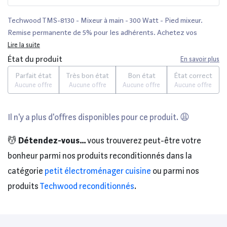
Techwood TMS-8130 - Mixeur à main - 300 Watt - Pied mixeur.
Remise permanente de 5% pour les adhérents. Achetez vos
produits en ligne parmi un large choix de marques.
Lire la suite
État du produit
En savoir plus
Parfait état
Très bon état
Bon état
État correct
Aucune offre
Aucune offre
Aucune offre
Aucune offre
Il n'y a plus d'offres disponibles pour ce produit. 😩
💆
Détendez-vous...
vous trouverez peut-être votre
bonheur parmi nos produits reconditionnés dans la
catégorie
petit électroménager cuisine
ou parmi nos
produits
Techwood reconditionnés
.