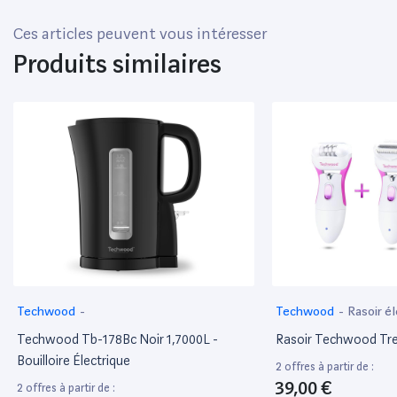
Ces articles peuvent vous intéresser
Produits similaires
Techwood
-
Techwood
-
Rasoir é
Techwood Tb-178Bc Noir 1,7000L -
Rasoir Techwood Tre
Bouilloire Électrique
2 offres à partir de :
39,00 €
2 offres à partir de :