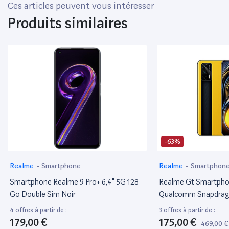
Ces articles peuvent vous intéresser
Produits similaires
-63%
Realme
-
Smartphone
Realme
-
Smartphon
Smartphone Realme 9 Pro+ 6,4" 5G 128
Realme Gt Smartpho
Go Double Sim Noir
Qualcomm Snapdrago
Écran Super Amoled 
4 offres à partir de :
3 offres à partir de :
Superdart De 65W, Ap
179,00 €
175,00 €
469,00 €