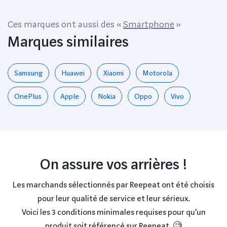
De 64Mp, Dual Sim, N
Racing Yellow
Ces marques ont aussi des «
Smartphone
»
Marques similaires
Samsung
Huawei
Xiaomi
Motorola
OnePlus
Apple
Nokia
Oppo
Vivo
On assure vos arrières !
Les marchands sélectionnés par Reepeat ont été choisis
pour leur qualité de service et leur sérieux.
Voici les 3 conditions minimales requises pour qu'un
produit soit référencé sur Reepeat. 🧐