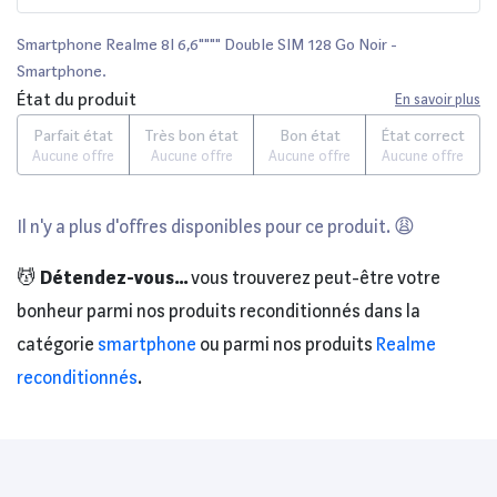
Smartphone Realme 8I 6,6"""" Double SIM 128 Go Noir -
Smartphone.
État du produit
En savoir plus
Parfait état
Très bon état
Bon état
État correct
Aucune offre
Aucune offre
Aucune offre
Aucune offre
Il n'y a plus d'offres disponibles pour ce produit. 😩
💆
Détendez-vous...
vous trouverez peut-être votre
bonheur parmi nos produits reconditionnés dans la
catégorie
smartphone
ou parmi nos produits
Realme
reconditionnés
.