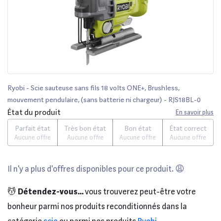
Ryobi - Scie sauteuse sans fils 18 volts ONE+, Brushless,
mouvement pendulaire, (sans batterie ni chargeur) - RJS18BL-0
État du produit
En savoir plus
Parfait état
Très bon état
Bon état
État correct
Aucune offre
Aucune offre
Aucune offre
Aucune offre
Il n'y a plus d'offres disponibles pour ce produit. 😩
💆
Détendez-vous...
vous trouverez peut-être votre
bonheur parmi nos produits reconditionnés dans la