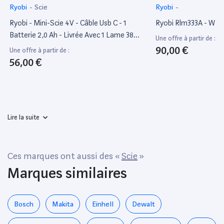
Ryobi
-
Scie
Ryobi
-
Ryobi - Mini-Scie 4V - Câble Usb C - 1
Ryobi Rlm333A - W
Batterie 2,0 Ah - Livrée Avec 1 Lame 38
Une offre à partir de :
Mm - Rct4-120G
90,00 €
Une offre à partir de :
56,00 €
Lire la suite
Ces marques ont aussi des «
Scie
»
Marques similaires
Bosch
Makita
Einhell
Dewalt