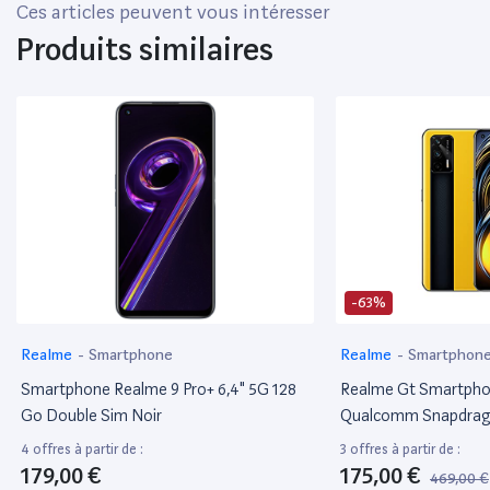
Ces articles peuvent vous intéresser
Produits similaires
-63%
Realme
-
Smartphone
Realme
-
Smartphon
Smartphone Realme 9 Pro+ 6,4" 5G 128
Realme Gt Smartpho
Go Double Sim Noir
Qualcomm Snapdrago
Écran Super Amoled 
4 offres à partir de :
3 offres à partir de :
Superdart De 65W, Ap
179,00 €
175,00 €
469,00 €