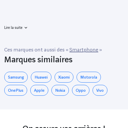
De 64Mp, Dual Sim, N
Racing Yellow
Lire la suite
Ces marques ont aussi des «
Smartphone
»
Marques similaires
Samsung
Huawei
Xiaomi
Motorola
OnePlus
Apple
Nokia
Oppo
Vivo