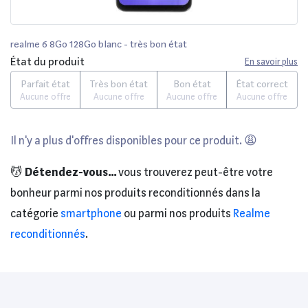
realme 6 8Go 128Go blanc - très bon état
État du produit
En savoir plus
Parfait état
Très bon état
Bon état
État correct
Aucune offre
Aucune offre
Aucune offre
Aucune offre
Il n'y a plus d'offres disponibles pour ce produit. 😩
💆
Détendez-vous...
vous trouverez peut-être votre
bonheur parmi nos produits reconditionnés dans la
catégorie
smartphone
ou parmi nos produits
Realme
reconditionnés
.