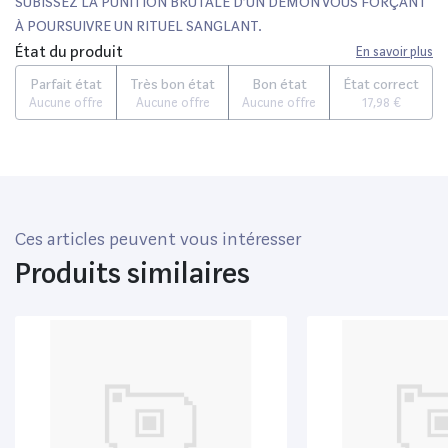
SUBISSEZ LA PUNITION BRUTALE D’UN DÉMON VOUS FORÇANT
À POURSUIVRE UN RITUEL SANGLANT.
État du produit
En savoir plus
Parfait état
Très bon état
Bon état
État correct
Aucune offre
Aucune offre
Aucune offre
17,98 €
Ces articles peuvent vous intéresser
Produits similaires