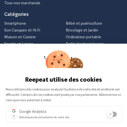
Tous nos marchands
Catégories
Smartphone
Bébé et puériculture
Son Casques et Hi Fi
Bricolage et Jardin
Maison et Cuisine
Ordinateur portable
Sports et Loisirs
Petit électroménager
Vélo
Consoles et jeux vidéos
Newsletter
Inscrivez-vous et recevez nos meilleurs offres avant tout le
monde.
Je m'abonne
Nous ne communiquerons jamais votre e-mail.
Vendu sur :
© 2026 Reepeat
-