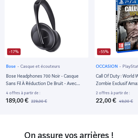
: grâce à la fonctionnalité Cadre photo, vous pouvez utiliser Echo
Show 15 pour afficher vos albums Amazon Photos. Conçu pour
protéger votre vie privée : de multiples éléments de protection de
la vie privée ont été intégrés à cet appareil. Vous pouvez
déconnecter électroniquement les microphones en appuyant sur
un bouton ou faire glisser le cache-caméra intégré pour couvrir la
caméra.
-17%
-55%
Bose
-
Casque et écouteurs
OCCASION
-
PlaySta
Bose Headphones 700 Noir - Casque
Call Of Duty : World 
Sans Fil À Réduction De Bruit - Avec
Zombie Exclusif Am
Amazon Alexa Intégré
4 offres à partir de :
2 offres à partir de :
189,00 €
22,00 €
229,00 €
49,00 €
On assure vos arrières !