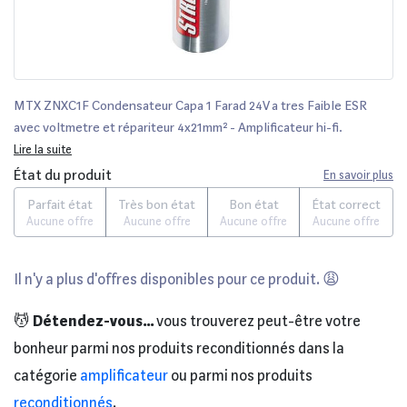
MTX ZNXC1F Condensateur Capa 1 Farad 24V a tres Faible ESR
avec voltmetre et répariteur 4x21mm² - Amplificateur hi-fi.
Achetez en ligne parmi un grand choix de produits high-tech.
Lire la suite
Remise permanente de 5% pour les adhérents.
État du produit
En savoir plus
Parfait état
Très bon état
Bon état
État correct
Aucune offre
Aucune offre
Aucune offre
Aucune offre
Il n'y a plus d'offres disponibles pour ce produit. 😩
💆
Détendez-vous...
vous trouverez peut-être votre
bonheur parmi nos produits reconditionnés dans la
catégorie
amplificateur
ou parmi nos produits
reconditionnés
.