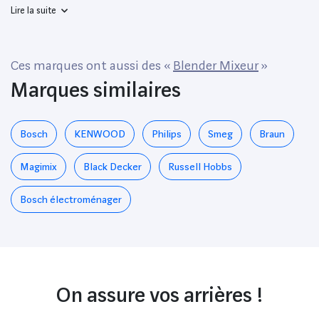
Lire la suite
Ces marques ont aussi des «
Blender Mixeur
»
Marques similaires
Bosch
KENWOOD
Philips
Smeg
Braun
Magimix
Black Decker
Russell Hobbs
Bosch électroménager
On assure vos arrières !