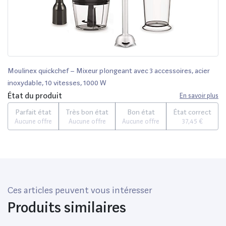
Moulinex quickchef – Mixeur plongeant avec 3 accessoires, acier
inoxydable, 10 vitesses, 1000 W
État du produit
En savoir plus
Parfait état
Très bon état
Bon état
État correct
Aucune offre
Aucune offre
Aucune offre
37,45 €
Ces articles peuvent vous intéresser
Produits similaires