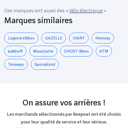
Ces marques ont aussi des «
Vélo électrique
»
Marques similaires
Legend eBikes
GAZELLE
GIANT
Himiway
kalkhoff
Moustache
GHOST-Bikes
KTM
Tenways
Specialized
On assure vos arrières !
Les marchands sélectionnés par Reepeat ont été choisis
pour leur qualité de service et leur sérieux.