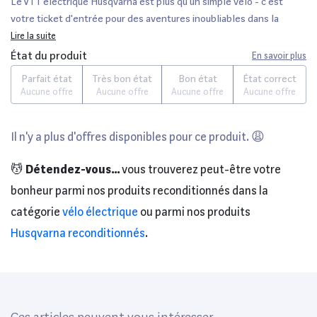
Le VTT électrique Husqvarna est plus qu'un simple vélo - c'est
votre ticket d'entrée pour des aventures inoubliables dans la
nature. Ce puissant VTT électrique a été conçu pour repousser les
Lire la suite
limites du tout-terrain et vous offrir une expérience de conduite
État du produit
En savoir plus
incomparable.
Parfait état
Très bon état
Bon état
État correct
Aucune offre
Aucune offre
Aucune offre
Aucune offre
Il n'y a plus d'offres disponibles pour ce produit. 😩
💆
Détendez-vous...
vous trouverez peut-être votre
bonheur parmi nos produits reconditionnés dans la
catégorie
vélo électrique
ou parmi nos produits
Husqvarna reconditionnés
.
Ces articles peuvent vous intéresser