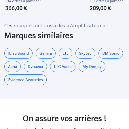
914 offres à partir de :
603 offres à partir de :
366,00 €
289,00 €
Ces marques ont aussi des «
Amplificateur
»
Marques similaires
Ibiza Sound
Gemini
Ltc
Skytec
BM Sonic
Auna
Dynavox
LTC Audio
My Deejay
Evidence Acoustics
On assure vos arrières !