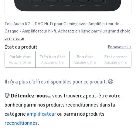
Fosi Audio K7 – DAC Hi-Fi pour Gaming avec Amplificateur de
Casque - Amplificateur hi-fi. Achetez en ligne parmi un grand choix
de produits high-tech. Remise permanente de 5% pour les
Lire la suite
adhérents.
État du produit
En savoir plus
Parfait état
Très bon état
Bon état
État correct
Aucune offre
Aucune offre
Aucune offre
Aucune offre
Il n'y a plus d'offres disponibles pour ce produit. 😩
💆
Détendez-vous...
vous trouverez peut-être votre
bonheur parmi nos produits reconditionnés dans la
catégorie
amplificateur
ou parmi nos produits
reconditionnés
.