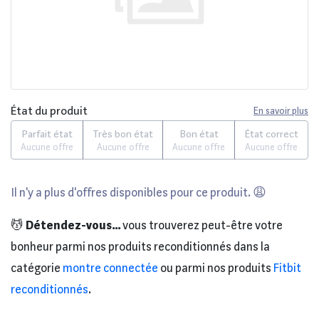
État du produit
En savoir plus
Parfait état
Très bon état
Bon état
État correct
Aucune offre
Aucune offre
Aucune offre
Aucune offre
Il n'y a plus d'offres disponibles pour ce produit. 😩
💆
Détendez-vous...
vous trouverez peut-être votre
bonheur parmi nos produits reconditionnés dans la
catégorie
montre connectée
ou parmi nos produits
Fitbit
reconditionnés
.