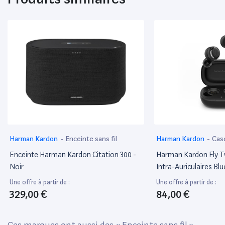
Harman Kardon
-
Enceinte sans fil
Harman Kardon
-
Cas
Enceinte Harman Kardon Citation 300 -
Harman Kardon Fly T
Noir
Intra-Auriculaires Bl
Réduction De Bruit A
Une offre à partir de :
Une offre à partir de :
Jusqu'À 32 Heures Ave
329,00 €
84,00 €
Recharge – Couleur :
Ces marques ont aussi des «
Enceinte sans fil
»