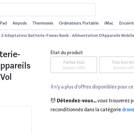
iPad
Airpods
Thermomix
Ordinateurs Portable
iMac
Enceint
r 2 Adaptateur Batterie-Power Bank - Alimentation D’Appareils Mobiles
terie-
État du produit
Parfait état
Très bon ét
ppareils
Aucune offre
Aucune offr
 Vol
Il n'y a plus d'offres disponibles pour ce
💆
Détendez-vous...
vous trouverez p
reconditionnés dans la catégorie
dron