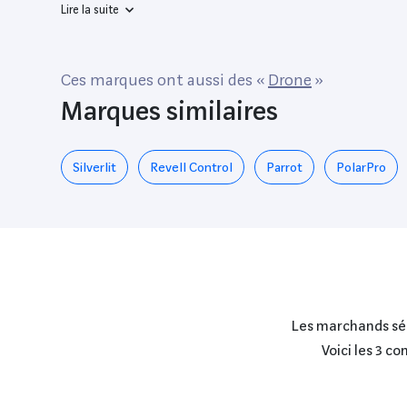
Lire la suite
Ces marques ont aussi des «
Drone
»
Marques similaires
Silverlit
Revell Control
Parrot
PolarPro
Les marchands séle
Voici les 3 c