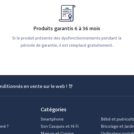
Produits garantis 6 à 36 mois
Si le produit présente des dysfonctionnements pendant la
période de garantie, il est remplacé gratuitement.
nditionnés en vente sur le web ! 🤘
Catégories
Smartphone
Bébé et puéricult
nné ?
Son Casques et Hi Fi
Bricolage et Jardi
Maison et Cuisine
Ordinateur porta