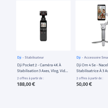
Dji
-
Stabilisateur
Dji
-
Accessoire Sm
Dji Pocket 2 - Caméra 4K À
Dji Om 4 Se - Nacel
Stabilisation 3 Axes, Vlog, Vidéo
Stabilisatrice À 3 
Ultra Hd, Photo Haute
Trépied, Design M
2 offres à partir de :
2 offres à partir de :
Résolution 64 Mp, 1/1.7” Cmos,
Portable Et Pliable
188,00 €
50,00 €
Hdr, Réduction Du Bruit,
3.0, Mode Story, Po
Timelapse, Slow Motion, 8X
Youtube Et Tiktok,
Zoom, Livestreaming , Noir
Android Et iPhone