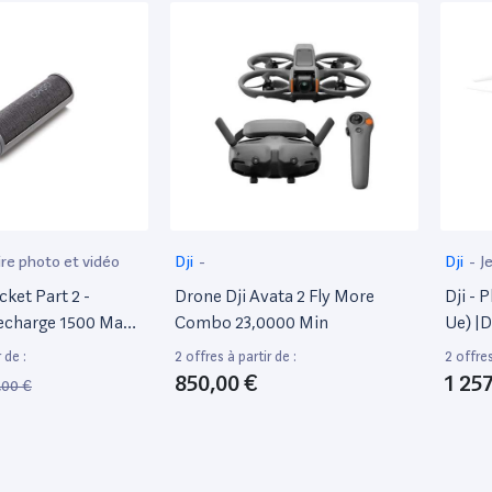
re photo et vidéo
Dji
-
Dji
-
J
ket Part 2 -
Drone Dji Avata 2 Fly More
Dji - 
Recharge 1500 Mah,
Combo 23,0000 Min
Ue) |
r, Design Pratique,
Caméra
 de :
2 offres à partir de :
2 offres
cessoires Dji Osmo
Camér
850,00 €
1 25
,00 €
rgement Mobile -
Hd, De
Optiq