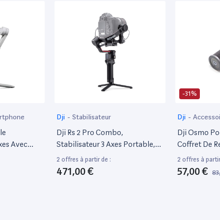
-31%
artphone
Dji
-
Stabilisateur
Dji
-
Accessoi
le
Dji Rs 2 Pro Combo,
Dji Osmo Poc
Axes Avec
Stabilisateur 3 Axes Portable,
Coffret De 
agnétique,
Nacelle-Caméra 4,5 Kg, Fibre
Rapide Et Sû
2 offres à partir de :
2 offres à partir
, Activetrack
De Carbone, Pour
Coffret D'Ac
471,00 €
57,00 €
83
ur Vlogging,
Canon/Sony/Panasonic/Nikon/
Pocket, Cha
 Pour
Fujifilm/Bmpcc, Comprend Un
Noir
Transmetteur D'Image Et Plus
D'Accessoires, Noir