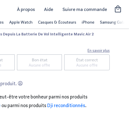
À propos
Aide
Suivre ma commande
es
Apple Watch
Casques & Écouteurs
iPhone
Samsung Galaxy
 Depuis La Batterie De Vol Intelligente Mavic Air 2
En savoir plus
at
Bon état
État correct
e
Aucune offre
Aucune offre
 produit. 😩
eut-être votre bonheur parmi nos produits
e
ou parmi nos produits
Dji reconditionnés
.