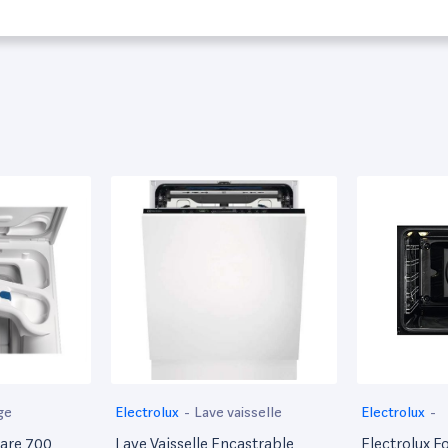
ge
Electrolux
-
Lave vaisselle
Electrolux
-
care 700
Lave Vaisselle Encastrable
Electrolux F