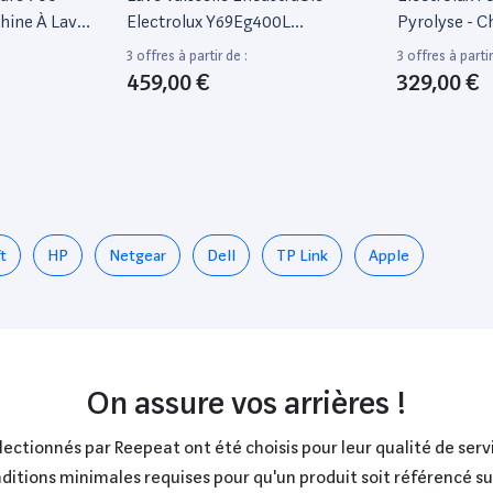
ine À Laver
Electrolux Y69Eg400L
Pyrolyse - C
 - Profondeur
911434845 15 Couverts 60 Cm
Pulsée - Eof
3 offres à partir de :
3 offres à partir
 89 Cm -
Froide - L67
459,00 €
329,00 €
 Dessus - 42
0 Tours/Min
t
HP
Netgear
Dell
TP Link
Apple
On assure vos arrières !
ctionnés par Reepeat ont été choisis pour leur qualité de servi
onditions minimales requises pour qu'un produit soit référencé s