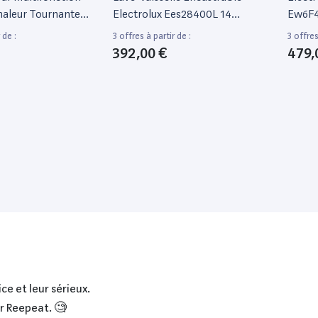
haleur Tournante
Electrolux Ees28400L 14
Ew6F4
6P46Z - Noir - Porte
Couverts Blanc
- Larg
 de :
3 offres à partir de :
3 offres
 X L63,5 X H65,4Cm
66 Cm 
392,00 €
479,
Charge
- 10 K
ce et leur sérieux.
ur Reepeat. 🧐