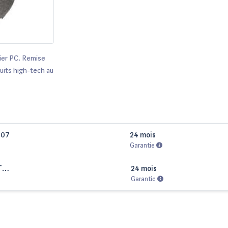
ier PC. Remise
its high-tech au
007
24 mois
Garantie
T
24 mois
Garantie
100