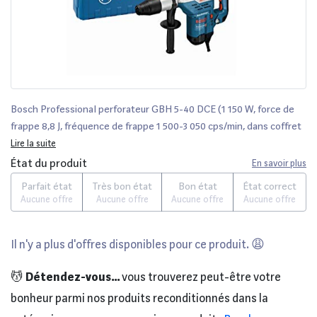
Bosch Professional perforateur GBH 5-40 DCE (1 150 W, force de
frappe 8,8 J, fréquence de frappe 1 500-3 050 cps/min, dans coffret
de transport)
Lire la suite
État du produit
En savoir plus
Parfait état
Très bon état
Bon état
État correct
Aucune offre
Aucune offre
Aucune offre
Aucune offre
Il n'y a plus d'offres disponibles pour ce produit. 😩
💆
Détendez-vous...
vous trouverez peut-être votre
bonheur parmi nos produits reconditionnés dans la