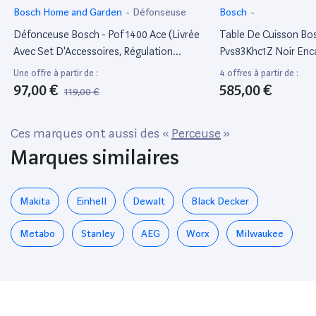
Bosch Home and Garden
-
Défonseuse
Bosch
-
Défonceuse Bosch - Pof 1400 Ace (Livrée
Table De Cuisson Bos
Avec Set D'Accessoires, Régulation
Pvs83Khc1Z Noir Enc
Électronique Constante, Réglage De La
Table De Cuisson À I
Une offre à partir de :
4 offres à partir de :
Profondeur De Fraisage Et Éclairage)
97,00 €
585,00 €
119,00 €
Ces marques ont aussi des «
Perceuse
»
Marques similaires
Makita
Einhell
Dewalt
Black Decker
Metabo
Stanley
AEG
Worx
Milwaukee