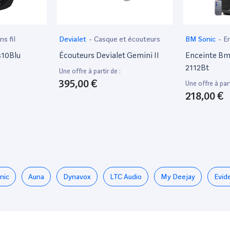
s fil
Devialet
-
Casque et écouteurs
BM Sonic
-
En
s10Blu
Écouteurs Devialet Gemini II
Enceinte Bm
2112Bt
Une offre à partir de :
395,00 €
Une offre à part
218,00 €
nic
Auna
Dynavox
LTC Audio
My Deejay
Evid