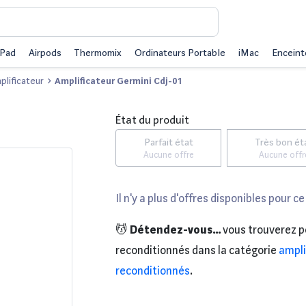
iPad
Airpods
Thermomix
Ordinateurs Portable
iMac
Enceint
plificateur
Amplificateur Germini Cdj-01
État du produit
Parfait état
Très bon ét
Aucune offre
Aucune offr
Il n'y a plus d'offres disponibles pour ce
💆
Détendez-vous...
vous trouverez p
reconditionnés dans la catégorie
ampli
reconditionnés
.