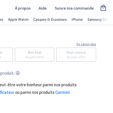
À propos
Aide
Suivre ma commande
es
Apple Watch
Casques & Écouteurs
iPhone
Samsung Galaxy
En savoir plus
at
Bon état
État correct
e
Aucune offre
Aucune offre
 produit. 😩
eut-être votre bonheur parmi nos produits
ficateur
ou parmi nos produits
Germini