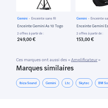
Gemini
-
Enceinte sans fil
Gemini
-
Enceinte san
Enceinte Gemini As 10 Togo
Enceinte Gemini E
2 offres à partir de :
2 offres à partir de :
249,00 €
153,00 €
Ces marques ont aussi des «
Amplificateur
»
Marques similaires
Ibiza Sound
Gemini
Ltc
Skytec
BM So