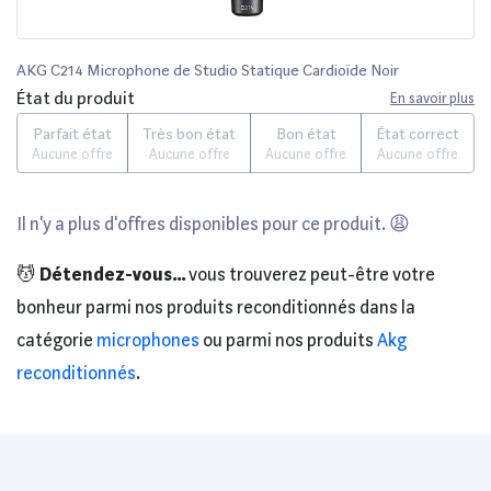
AKG C214 Microphone de Studio Statique Cardioïde Noir
État du produit
En savoir plus
Parfait état
Très bon état
Bon état
État correct
Aucune offre
Aucune offre
Aucune offre
Aucune offre
Il n'y a plus d'offres disponibles pour ce produit. 😩
💆
Détendez-vous...
vous trouverez peut-être votre
bonheur parmi nos produits reconditionnés dans la
catégorie
microphones
ou parmi nos produits
Akg
reconditionnés
.