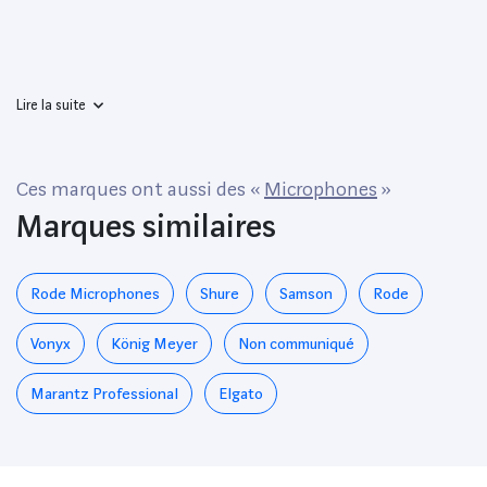
Lire la suite
Ces marques ont aussi des «
Microphones
»
Marques similaires
Rode Microphones
Shure
Samson
Rode
Vonyx
König Meyer
Non communiqué
Marantz Professional
Elgato