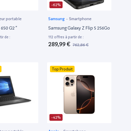
-62%
eur portable
Samsung
-
Smartphone
650 G2 ”
Samsung Galaxy Z Flip 5 256Go
ir de :
112 offres à partir de :
289,99 €
762,86 €
Top Produit
-42%