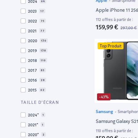
Apple
-
Smartphone
2024
64
Apple iPhone 11 25
2023
17
112 offres à partir de :
2022
75
159,99 €
297,00 €
2021
77
2020
130
Top Produit
2019
138
2018
110
2017
85
2016
28
2015
62
-43%
2014
36
TAILLE D'ÉCRAN
2013
30
Samsung
-
Smartpho
2024"
1
2012
27
Samsung Galaxy S2
2021"
1
2011
19
110 offres à partir de :
2020"
2