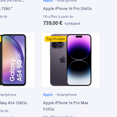
teur portable
Apple
-
Smartphone
e 7280 ”
Apple iPhone 16 Pro 256Go
ir de :
110 offres à partir de :
739,00 €
1 279,00 €
Top Produit
martphone
Apple
-
Smartphone
laxy A54 128Go
Apple iPhone 14 Pro Max
512Go
tir de :