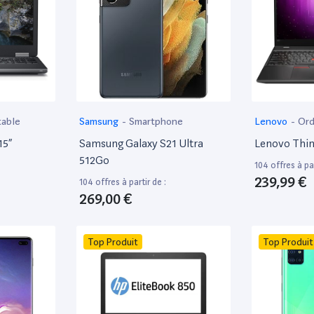
table
Samsung
-
Smartphone
Lenovo
-
Ord
15”
Samsung Galaxy S21 Ultra
Lenovo Thi
512Go
104 offres à par
239,99 €
104 offres à partir de :
269,00 €
Top Produit
Top Produit