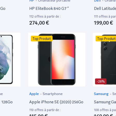
HP
-
Ordinateur portable
Dell
-
Ordina
bureautique
6Go
HP EliteBook 840 G7 ”
Dell Latitud
112 offres à partir de :
111 offres à part
274,00 €
199,00 €
Top Produit
Top Produit
-28%
ne
Apple
-
Smartphone
Samsung
-
S
1 128Go
Apple iPhone SE (2020) 256Go
Samsung Ga
110 offres à partir de :
108 offres à par