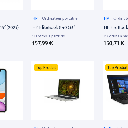
HP
-
Ordinateur portable
HP
-
Ordinat
15” (2023)
HP EliteBook 840 G3 ”
HP ProBook 
113 offres à partir de :
113 offres à part
157,99 €
150,71 €
Top Produit
Top Produit