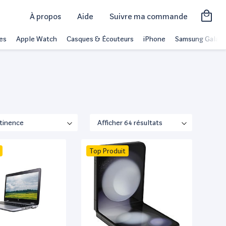
À propos
Aide
Suivre ma commande
es
Apple Watch
Casques & Écouteurs
iPhone
Samsung Galaxy
Top Produit