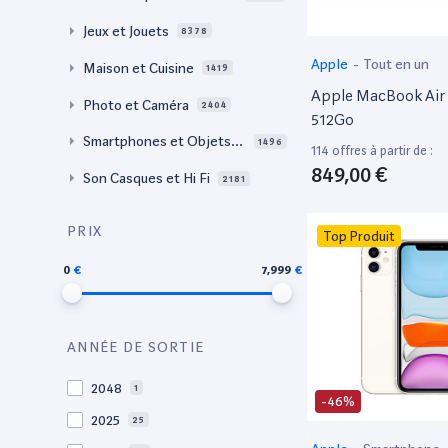
Jeux et Jouets
8378
Apple
-
Tout en un
Maison et Cuisine
1419
Apple MacBook Air 
Photo et Caméra
2404
512Go
Smartphones et Objets c
1496
114 offres à partir de :
onnectés
849,00 €
Son Casques et Hi Fi
2181
PRIX
Top Produit
0
7,999
ANNÉE DE SORTIE
2048
1
-46%
2025
25