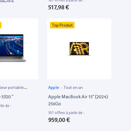
107 offres à partir de :
236,79 €
517,98 €
Top Produit
teur portable
Apple
-
Tout en un
 5320 ”
Apple MacBook Air 15” (2024)
256Go
tir de :
107 offres à partir de :
959,00 €