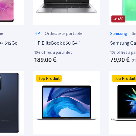
-64%
ne
HP
-
Ordinateur portable
Samsung
-
S
0+ 512Go
HP EliteBook 850 G4 ”
Samsung Ga
104 offres à partir de :
103 offres à par
189,00 €
79,90 €
21
Top Produit
Top Produit