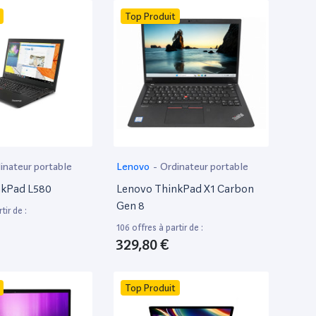
Top Produit
inateur portable
Lenovo
-
Ordinateur portable
nkPad L580
Lenovo ThinkPad X1 Carbon
Gen 8
tir de :
106 offres à partir de :
329,80 €
Top Produit