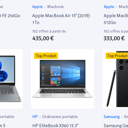
ne
Apple
-
Macbook
Apple
-
Mac
0 FE 256Go
Apple MacBook Air 13” (2019)
Apple MacBo
1To
512Go
102 offres à partir de :
102 offres à par
435,00 €
333,00 €
Top Produit
Top Produit
portable
HP
-
Ordinateur portable
Samsung
-
S
m 3
HP EliteBook X360 13.3”
Samsung Gal