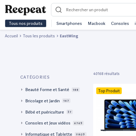
Tous nos produits
Smartphones
Macbook
Consoles
Accueil
Tous les produits
EastWing
40168 résultats
CATÉGORIES
Beauté Forme et Santé
188
Top Produit
Bricolage et Jardin
167
Bébé et puériculture
37
Consoles et Jeux vidéos
6769
Informatique et Tablette
11429