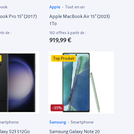
book
Apple
-
Tout en un
ok Pro 15” (2017)
Apple MacBook Air 15” (2023)
1To
tir de :
102 offres à partir de :
919,99 €
Top Produit
-55%
martphone
Samsung
-
Smartphone
axy S23 512Go
Samsung Galaxy Note 20