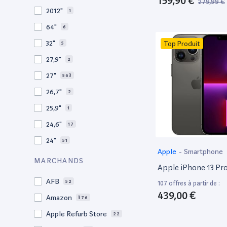
159,90 €
279,99 €
2010
19
2012"
1
2009
3
64"
6
2008
11
32"
Top Produit
5
27,9"
2
27"
563
26,7"
2
25,9"
1
24,6"
17
24"
51
Apple
-
Smartphone
21,5"
156
MARCHANDS
Apple iPhone 13 Pr
21"
267
AFB
52
107 offres à partir de :
20,1"
3
439,00 €
Amazon
376
18"
1
Apple Refurb Store
22
17,3"
5