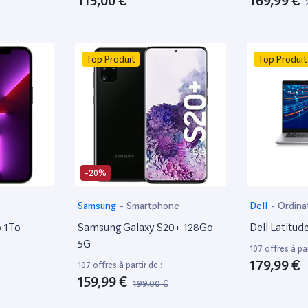
115,00 €
169,99 €
Top Produit
Top Produit
-20%
Samsung
-
Smartphone
Dell
-
Ordina
bureautique
o 1To
Samsung Galaxy S20+ 128Go
Dell Latitude
5G
107 offres à par
179,99 €
107 offres à partir de :
159,99 €
199,00 €