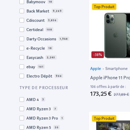
Babymoov
18
17.3"
Top Produit
17
Back Market
9,269
17"
22
Cdiscount
3,856
16.4"
1
Certideal
108
16,2"
1
Darty Occasions
1,948
16.2"
4
e-Recycle
18
16,1"
2
-38%
Easycash
2,245
16"
96
ebay
161
Apple
-
Smartphone
15,6"
12
Electro Dépôt
906
Apple iPhone 11 Pr
15.6"
102
Factorefurb
19
106 offres à partir de :
TYPE DE PROCESSEUR
15.5"
1
173,25 €
277,89 €
Fnac Occasions
17,368
15,4"
AMD 4
2
3
Label Emmaüs
608
15.4"
AMD Ryzen 3
68
7
Ma Fabrik
192
15.3"
AMD Ryzen 3 Pro
2
Top Produit
1
ManoMano
89
15"
AMD Ryzen 5
202
20