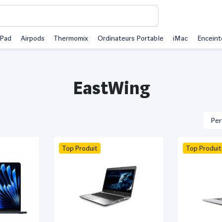
iPad
Airpods
Thermomix
Ordinateurs Portable
iMac
Enceint
EastWing
Top Produit
Top Produit