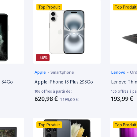
Top Produit
Top Produit
-48%
Apple
-
Smartphone
Lenovo
-
Ord
o 64Go
Apple iPhone 16 Plus 256Go
Lenovo Thi
106 offres à partir de :
106 offres à par
620,98 €
193,99 €
1 199,00 €
Top Produit
Top Produit