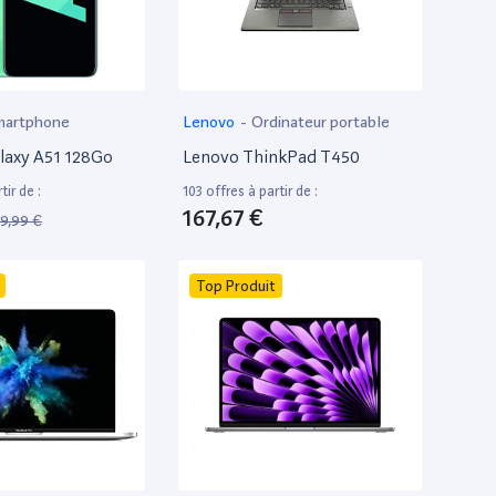
martphone
Lenovo
-
Ordinateur portable
laxy A51 128Go
Lenovo ThinkPad T450
tir de :
103 offres à partir de :
167,67 €
9,99 €
Top Produit